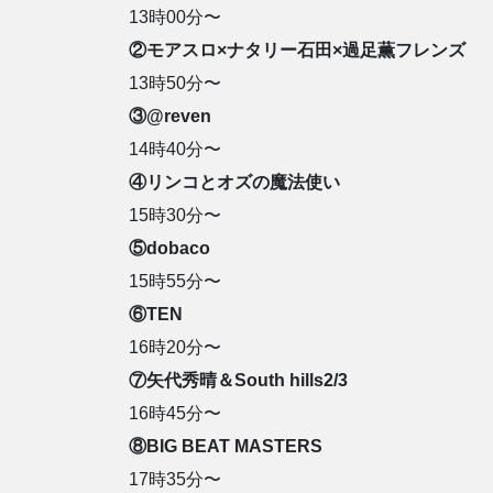
13時00分〜
②モアスロ×ナタリー石田×過足薫フレンズ
13時50分〜
③@reven
14時40分〜
④リンコとオズの魔法使い
15時30分〜
⑤dobaco
15時55分〜
⑥TEN
16時20分〜
⑦矢代秀晴＆South hills2/3
16時45分〜
⑧BIG BEAT MASTERS
17時35分〜