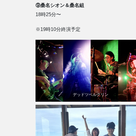
⑨桑名シオン＆桑名組
18時25分〜
※19時10分終演予定
デッドツベルクリン