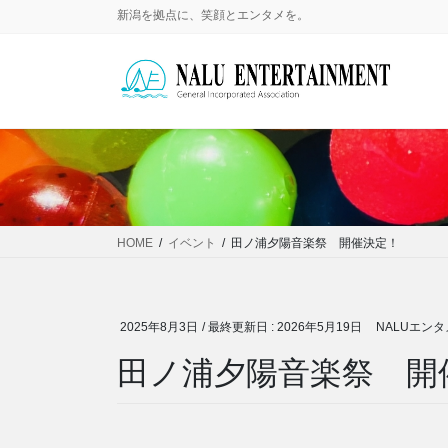
コ
ナ
新潟を拠点に、笑顔とエンタメを。
ン
ビ
テ
ゲ
ン
ー
ツ
シ
に
ョ
移
ン
動
に
移
動
HOME
イベント
田ノ浦夕陽音楽祭 開催決定！
2025年8月3日
/ 最終更新日 :
2026年5月19日
NALUエンタ
田ノ浦夕陽音楽祭 開