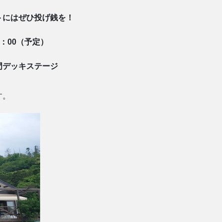
トにはぜひ投げ銭を！
9：00（予定）
門デッキステージ
す。