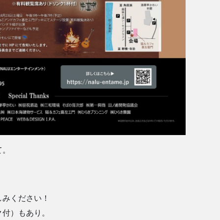
て。
しみください！
ク付）もあり。