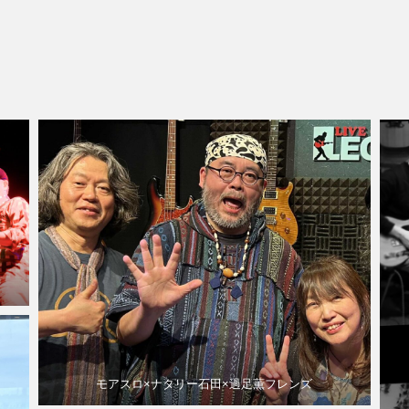
モアスロ×ナタリー石田×過足薫フレンズ